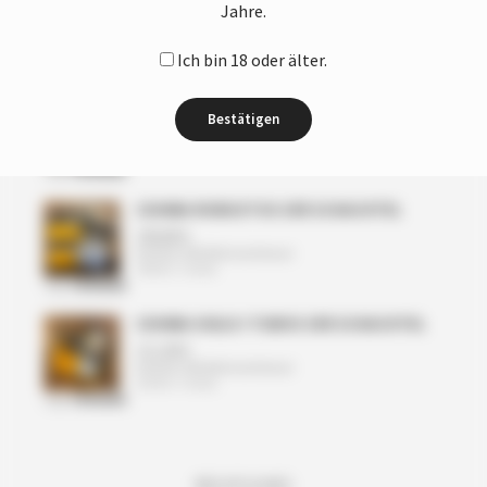
Jahre.
ZULETZT ANGESEHEN
Ich bin 18 oder älter.
H. UPMANN REGALIAS 25ER KISTE
Bestätigen
217,50
€
Enthält 19% Mehrwertsteuer
(
8,70
€
/ 1 Stück)
zzgl.
VERSAND
COHIBA ROBUSTOS 3ER SCHACHTEL
238,80
€
Enthält 19% Mehrwertsteuer
(
79,60
€
/ 1 Stück)
zzgl.
VERSAND
COHIBA SIGLO I TUBOS 3ER SCHACHTEL
111,00
€
Enthält 19% Mehrwertsteuer
(
37,00
€
/ 1 Stück)
zzgl.
VERSAND
RECHTLICHES