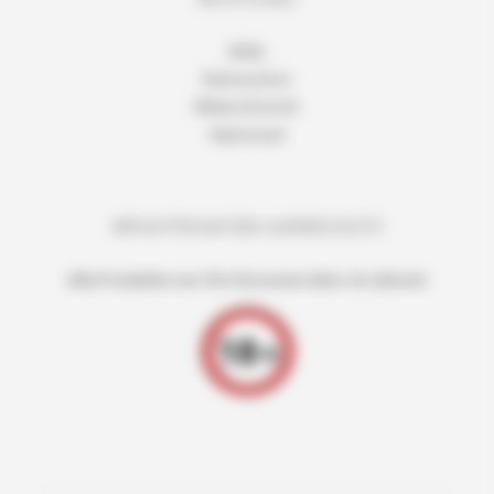
AGBs
Datenschutz
Widerrufsrecht
Impressum
WIR ACHTEN AUF DEN JUGENDSCHUTZ!
Alle Produkte nur für Personen über 18 Jahren!