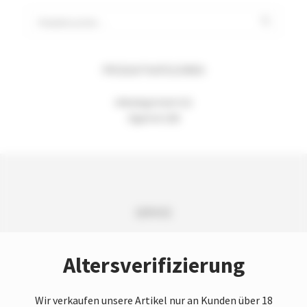
Suchen
nach:
PRODUKTKATEGORIEN
Unkategorisiert
(1)
Zigarren
(20)
SERVICE
Versand und Lieferung
Altersverifizierung
Zahlungsarten
Vertrag widerrufen
Wir verkaufen unsere Artikel nur an Kunden über 18