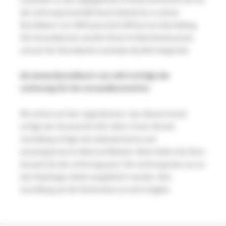
die Lieferung innerhalb Deutschlands bis zu einem
Bestellwert von 100 € pauschal 5,99 Euro pro Bestellung.
Die Versandkosten werden Ihnen im Warenkorbsystem
und auf der Bestellseite nochmals deutlich mitgeteilt.
Ab einem Bestellwert von 100 € erfolgt die
Lieferung für Sie versandkostenfrei.
Wir achten auf den Jugendschutz. Aus diesem Grund
erfolgt der Versand mit DHL Ident-Check. Bei der
Zustellung erfolgt eine dokumentierte und
ausweisgestützte Altersverifikation. Bitte halten Sie Ihren
Ausweis bei der Lieferung parat. Die Lieferung kann nur an
den Empfänger direkt ausgeliefert werden. Eine
Zustellung auf die Packstation ist nicht möglich.