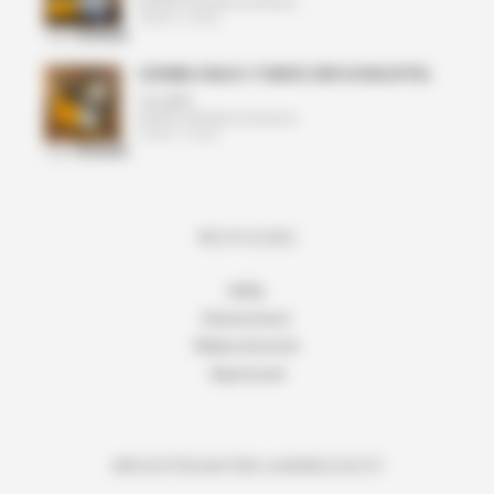
Enthält 19% Mehrwertsteuer
(
79,60
€
/ 1 Stück)
zzgl.
VERSAND
COHIBA SIGLO I TUBOS 3ER SCHACHTEL
111,00
€
Enthält 19% Mehrwertsteuer
(
37,00
€
/ 1 Stück)
zzgl.
VERSAND
RECHTLICHES
AGBs
Datenschutz
Widerrufsrecht
Impressum
WIR ACHTEN AUF DEN JUGENDSCHUTZ!