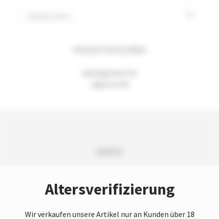
Suchen
nach:
PRODUKTKATEGORIEN
Unkategorisiert
(1)
Zigarren
(19)
SERVICE
Versand und Lieferung
Altersverifizierung
Zahlungsarten
Vertrag widerrufen
Wir verkaufen unsere Artikel nur an Kunden über 18