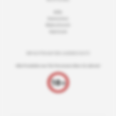
AGBs
Datenschutz
Widerrufsrecht
Impressum
WIR ACHTEN AUF DEN JUGENDSCHUTZ!
Alle Produkte nur für Personen über 18 Jahren!