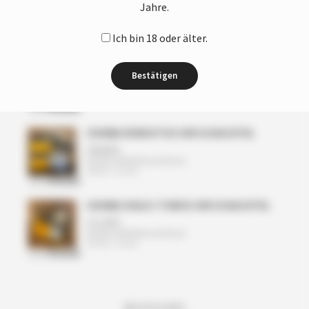
Jahre.
ZULETZT ANGESEHEN
Ich bin 18 oder älter.
H. UPMANN REGALIAS 25ER KISTE
Bestätigen
217,50
€
Enthält 19% Mehrwertsteuer
(
8,70
€
/ 1 Stück)
zzgl.
VERSAND
COHIBA ROBUSTOS 3ER SCHACHTEL
238,80
€
Enthält 19% Mehrwertsteuer
(
79,60
€
/ 1 Stück)
zzgl.
VERSAND
COHIBA SIGLO I TUBOS 3ER SCHACHTEL
111,00
€
Enthält 19% Mehrwertsteuer
(
37,00
€
/ 1 Stück)
zzgl.
VERSAND
RECHTLICHES